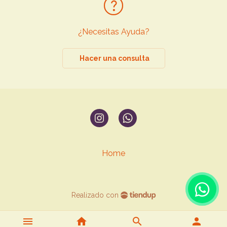
¿Necesitas Ayuda?
Hacer una consulta
Home
Realizado con
menu
home
search
person